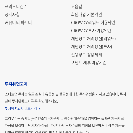
크라우디란?
도움말
공지사항
회원가입 기본약관
커뮤니티 파트너
CROWDY 리워드 이용약관
CROWDY 투자 이용약관
개인정보 처리방침(리워드)
개인정보 처리방침(투자)
신용정보 활용체제
포인트 세부 이용기준
투자위험고지
스타트업 투자는 원금 손실과 유동성 및 현금성에 대한 투자위험을 가지고 있습니다.
투자
전에 투자위험고지를 꼭 확인해주세요.
투자위험고지 바로가기
크라우디는 중개업(온라인소액투자중개 및 통신판매중개)을 영위하는 플랫폼 제공자로
자금을 모집하는
당사자가 아닙니다. 따라서 투자손실의 위험을 보전하거나 상품 제공을
보장해 드리지 않으며 이에 대한 법적인
책임을 지지 않습니다.