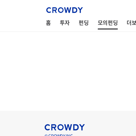
홈
투자
펀딩
모의펀딩
더
© CROWDY INC.