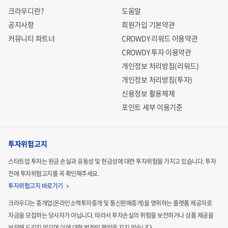
크라우디란?
도움말
공지사항
회원가입 기본약관
커뮤니티 파트너
CROWDY 리워드 이용약관
CROWDY 투자 이용약관
개인정보 처리방침(리워드)
개인정보 처리방침(투자)
신용정보 활용체제
포인트 세부 이용기준
투자위험고지
스타트업 투자는 원금 손실과 유동성 및 현금성에 대한 투자위험을 가지고 있습니다.
투자
전에 투자위험고지를 꼭 확인해주세요.
투자위험고지 바로가기
크라우디는 중개업(온라인소액투자중개 및 통신판매중개)을 영위하는 플랫폼 제공자로
자금을 모집하는
당사자가 아닙니다. 따라서 투자손실의 위험을 보전하거나 상품 제공을
보장해 드리지 않으며 이에 대한 법적인
책임을 지지 않습니다.