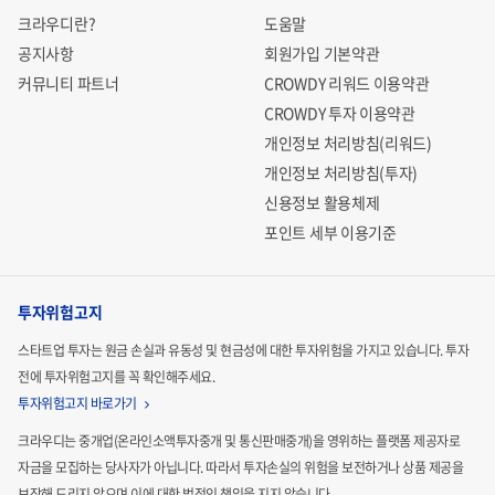
크라우디란?
도움말
공지사항
회원가입 기본약관
커뮤니티 파트너
CROWDY 리워드 이용약관
CROWDY 투자 이용약관
개인정보 처리방침(리워드)
개인정보 처리방침(투자)
신용정보 활용체제
포인트 세부 이용기준
투자위험고지
스타트업 투자는 원금 손실과 유동성 및 현금성에 대한 투자위험을 가지고 있습니다.
투자
전에 투자위험고지를 꼭 확인해주세요.
투자위험고지 바로가기
크라우디는 중개업(온라인소액투자중개 및 통신판매중개)을 영위하는 플랫폼 제공자로
자금을 모집하는
당사자가 아닙니다. 따라서 투자손실의 위험을 보전하거나 상품 제공을
보장해 드리지 않으며 이에 대한 법적인
책임을 지지 않습니다.