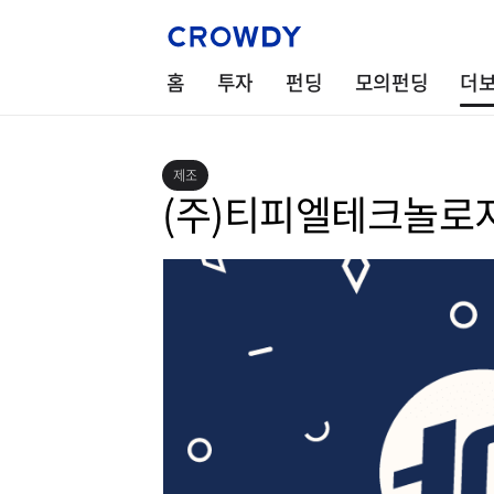
홈
투자
펀딩
모의펀딩
더
제조
(주)티피엘테크놀로