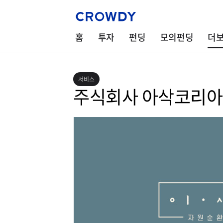
홈
투자
펀딩
모의펀딩
더
서비스
주식회사 아삭코리아