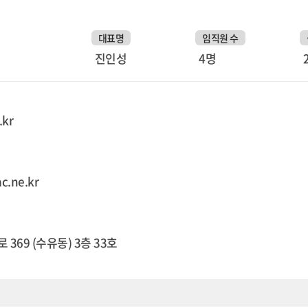
대표명
임직원 수
진인성
4명
.kr
c.ne.kr
369 (수유동) 3층 33호