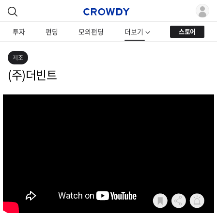
투자
펀딩
모의펀딩
더보기
스토어
제조
(주)더빈트