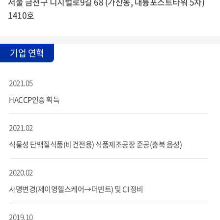
서울 금천구 디지털로9길 68 (가산동, 대륭포스트타워 5차)
1410호
기업 연혁
2021.05
HACCP인증 획득
2021.02
식물성 단백질식품(비건전용) 식품제조공장 준공(충북 음성)
2020.02
사명변경(제이영헬스케어→더빈트) 및 CI 정비
2019.10