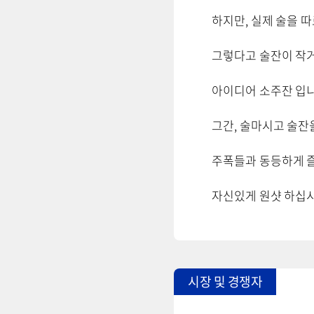
하지만, 실제 술을 따
그렇다고 술잔이 작거
아이디어 소주잔 입니
그간, 술마시고 술잔
주폭들과 동등하게 
자신있게 원샷 하십
시장 및 경쟁자