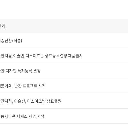
연혁
업종전환(식품)
한잔처럼,이슬반,디스이즈반 상표등록결정 제품출시
반잔 디자인 특허등록 결정
제품기획_반잔 프로젝트 시작
한잔처럼, 이슬반, 디스이즈반 상표출원
자동차부품 재제조 사업 시작