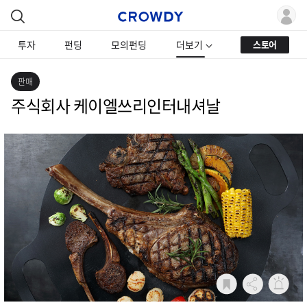
투자
펀딩
모의펀딩
더보기
스토어
판매
주식회사 케이엘쓰리인터내셔날