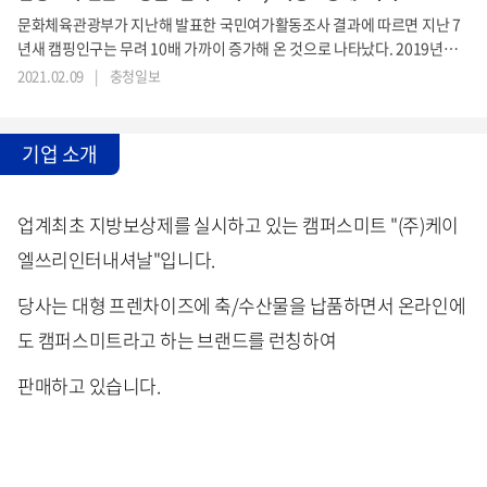
문화체육관광부가 지난해 발표한 국민여가활동조사 결과에 따르면 지난 7
년새 캠핑인구는 무려 10배 가까이 증가해 온 것으로 나타났다. 2019년 통
계를 기준으로 600만에 달하는 국내 캠핑인구는 어느새 여가문화의 한 축
2021.02.09
|
충청일보
을 이루는 트렌드로 자리매김 하고 있다.이와 더불어 최근 뜨겁게 주목 받
고 있는 것이 바로 ‘캠핑식 식(食)문화’다. 평소에 가정에서는 즐기기 어려
운 바비큐나 특별한 요리는 캠핑의 감성을 한층 짙게 해주는 캠핑의 꽃이라
기업 소개
고 할만하다. 캠핑 트렌드의 성장과 더불어 다양한 캠핑요리가 속속 등장
하고 있지만 아직까지 전통의 강자
업계최초 지방보상제를 실시하고 있는 캠퍼스미트 "(주)케이
엘쓰리인터내셔날"입니다.
당사는 대형 프렌차이즈에 축/수산물을 납품하면서 온라인에
도 캠퍼스미트라고 하는 브랜드를 런칭하여
판매하고 있습니다.