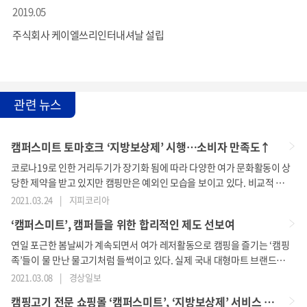
2019.05
주식회사 케이엘쓰리인터내셔날 설립
관련 뉴스
캠퍼스미트 토마호크 ‘지방보상제’ 시행…소비자 만족도↑
코로나19로 인한 거리두기가 장기화 됨에 따라 다양한 여가 문화활동이 상
당한 제약을 받고 있지만 캠핑만은 예외인 모습을 보이고 있다. 비교적 타
인과의 접촉 없이 안전하게 즐길 수 있다는 점과 더불어 몇 년 전부터 꾸준
2021.03.24
|
지피코리아
히 이어져온 캠핑 트렌드가 최근 급상승 기류를 타면서 관련소비량도 빠르
‘캠퍼스미트’, 캠퍼들을 위한 합리적인 제도 선보여
게 증가하는 추세를 보이기 때문이다. 이런 인기에 힘입어 지난 17일에는
서울시 한강사업본부가 상암동에 위치한 난지캠핑장 일대를 전면 리모델
연일 포근한 봄날씨가 계속되면서 여가 레저활동으로 캠핑을 즐기는 ‘캠핑
링하기로 결정하는 등 수요가 급증하는 캠핑에 대응하기 위한 다양한 움직
족’들이 물 만난 물고기처럼 들썩이고 있다. 실제 국내 대형마트 브랜드의
임들이 눈에 띄고 있다.이와 더불어 바비큐
통계에 따르면 올해 1분기 캠핑용품 관련 매출 신장률이 무려 53.6%로 작
2021.03.08
|
경상일보
년 대비 2배 이상 높은 수치를 기록했다.한편 캠핑인구가 폭발적으로 증가
캠핑고기 전문 쇼핑몰 ‘캠퍼스미트’, ‘지방보상제’ 서비스 제공
함에 따라 캠핑용품, 캠핑의류 등을 판매하는 관련업계 역시 호황을 누