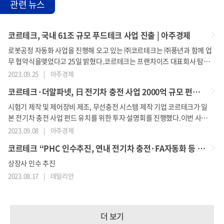
관련 뉴스
코르테크, 국내 61조 규모 푸드테크 사업 진출 | 아주경제
로봇공정 자동화 사업을 진행해 오고 있는 ㈜코르테크는 ㈜풍년과 함께 업
무 협약식을맺었다고 25일 밝혔다.코르테크는 프랜차이즈 대표회사 탐엔
탐스와 유통 전문회사 네이브가 투자한 ㈜풍년이탐스바베큐(TOMS BBQ)
2023.09.25
|
아주경제
상호로 프랜차이즈를 시작한 전자동 바베큐 제조시스템을 개발...
코르테크·더알파넷, 日 전기차 충전 사업 2000억 규모 펀드 유치 시작 | 아주경제
시험기 제작 및 제어장비 제조, 무선충전 시스템 제작 기업 코르테크가 일
본 전기차 충전 사업 펀드 유치를 위한 투자 설명회를 진행했다.이번 사업
펀드 유치는 일본 파킹시스템 비즈니스 컨소시엄 멤버들이 지난달 31일부
2023.09.08
|
아주경제
터 이달 1일까지 한국을 방문해 코르테크의 전기차 충전...
코르테크 “PHC 인수추진, 연내 전기차 충전·FA자동화 등 신사업 대전환 시작”
상장사 인수 추진
2023.08.17
|
데일리안
더 보기