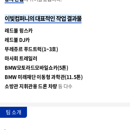
이빛컴퍼니의 대표적인 작업 결과물
레드불 윙스카
레드불 DJ카
뚜레쥬르 푸드트럭(1~3호)
마사회 트레일러
BMW모토라드모바일쇼카(5톤)
BMW 미래재단 이동형 과학관(11.5톤)
소방관 지휘관용 드론 차량
등 다수
팀 소개