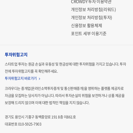
CROWDY 투자 이용약관
개인정보 처리방침(리워드)
개인정보 처리방침(투자)
신용정보 활용체제
포인트 세부 이용기준
투자위험고지
스타트업 투자는 원금 손실과 유동성 및 현금성에 대한 투자위험을 가지고 있습니다.
투자
전에 투자위험고지를 꼭 확인해주세요.
투자위험고지 바로가기
크라우디는 중개업(온라인소액투자중개 및 통신판매중개)을 영위하는 플랫폼 제공자로
자금을 모집하는
당사자가 아닙니다. 따라서 투자손실의 위험을 보전하거나 상품 제공을
보장해 드리지 않으며 이에 대한 법적인
책임을 지지 않습니다.
경기도 용인시 기흥구 동백중앙로 191 8층 이861호
대표번호 010-5925-7903