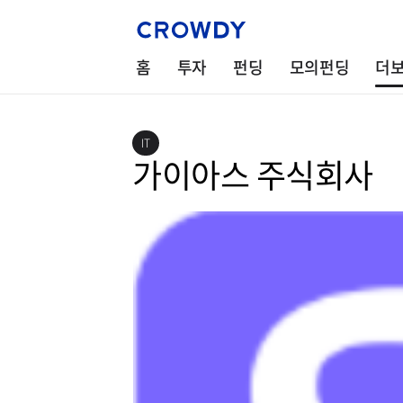
홈
투자
펀딩
모의펀딩
더
IT
가이아스 주식회사