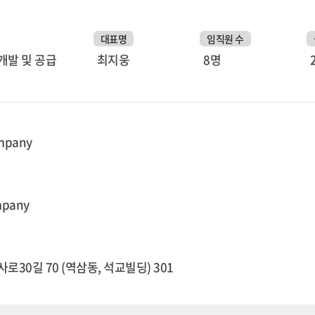
대표명
임직원 수
개발 및 공급
최지웅
8명
ompany
mpany
로30길 70 (역삼동, 석교빌딩) 301