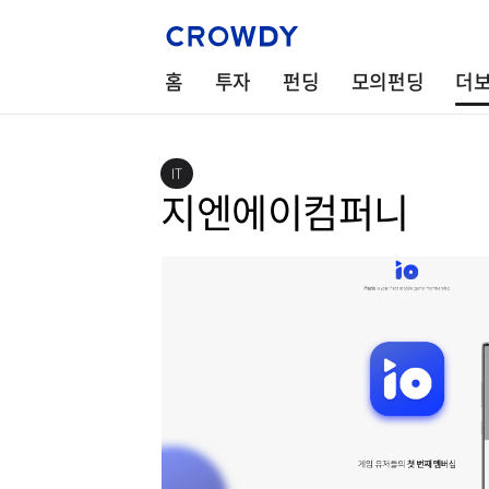
홈
투자
펀딩
모의펀딩
더
IT
지엔에이컴퍼니