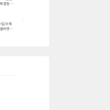
해 캠핑 문
우현규 국제
수입/수제
서울바앤스