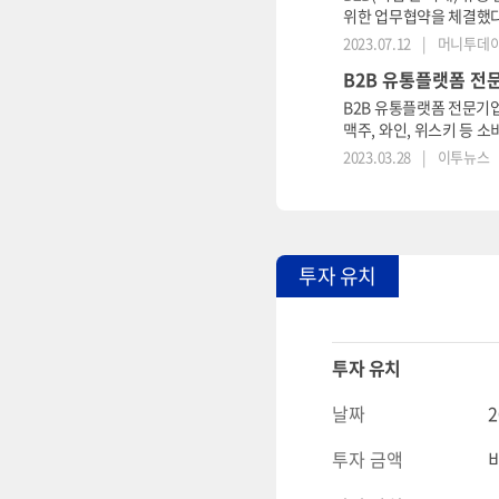
위한 업무협약을 체결했다
화콘텐츠, 지역 기반 캠핑
2023.07.12
|
머니투데
오토캠핑협회...
B2B 유통플랫폼 전
B2B 유통플랫폼 전문기
맥주, 와인, 위스키 등
피릿쇼 등 다양한 주류박
2023.03.28
|
이투뉴스
투자 유치
투자 유치
날짜
2
투자 금액