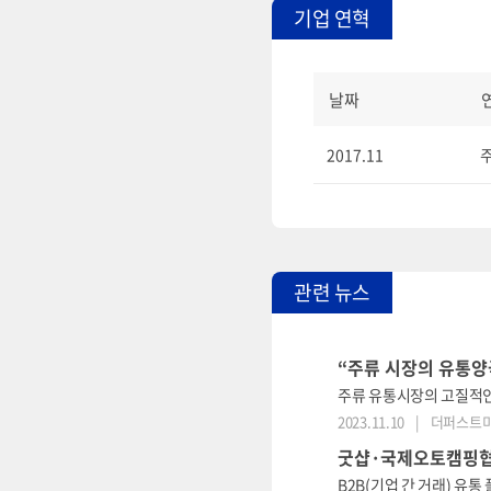
기업 연혁
날짜
2017.11
관련 뉴스
“주류 시장의 유통양
주류 유통시장의 고질적인
2023.11.10
|
더퍼스트
굿샵·국제오토캠핑협회
B2B(기업 간 거래) 유