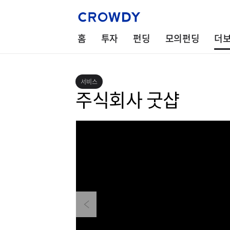
홈
투자
펀딩
모의펀딩
더
서비스
주식회사 굿샵
Previous