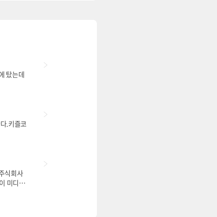
시에 탔는데
한다.키즐코
 주식회사
이 미디어
000대에
 제공중이