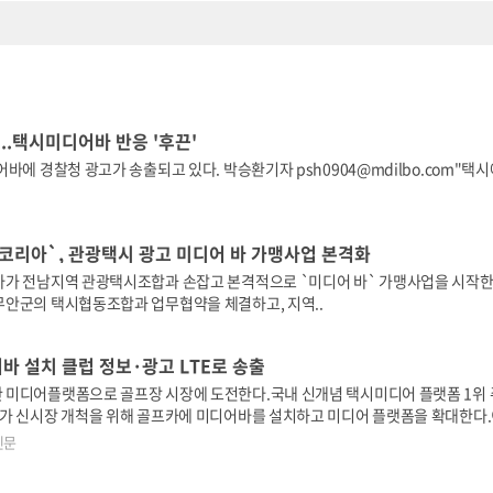
..택시미디어바 반응 '후끈'
바에 경찰청 광고가 송출되고 있다. 박승환기자 psh0904@mdilbo.com"택
코리아`, 관광택시 광고 미디어 바 가맹사업 본격화
가 전남지역 관광택시조합과 손잡고 본격적으로 `미디어 바` 가맹사업을 시작
안군의 택시협동조합과 업무협약을 체결하고, 지역..
바 설치 클럽 정보·광고 LTE로 송출
미디어플랫폼으로 골프장 시장에 도전한다.국내 신개념 택시미디어 플랫폼 1위
가 신시장 개척을 위해 골프카에 미디어바를 설치하고 미디어 플랫폼을 확대한다.
 신개념 모빌리티 전용 미디어플랫폼으로 서울·대구·인천지역 전국 가맹 택시 2
신문
바를 통해 탑승객들에게 뉴스나 영화, 게임, 관광, 쇼핑 등 다양한 광고 콘텐츠를
미디어바를 골프카에 적용, 베뉴지CC(경기도 가평)를 첫 운영지로 선정하