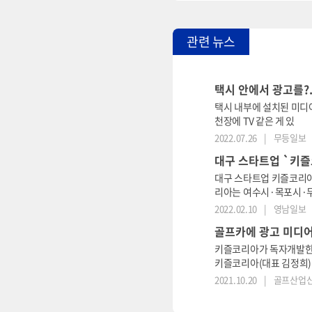
관련 뉴스
택시 안에서 광고를?.
택시 내부에 설치된 미디어
천장에 TV 같은 게 있
2022.07.26
|
무등일보
대구 스타트업 `키즐
대구 스타트업 키즐코리아
리아는 여수시·목포시·무
2022.02.10
|
영남일보
골프카에 광고 미디어
키즐코리아가 독자개발한 
키즐코리아(대표 김정희)
바는 키즐코리아가 개발한
2021.10.20
|
골프산업
설치 운영되고 있다.미디어
다.키즐코리아는 이같은 