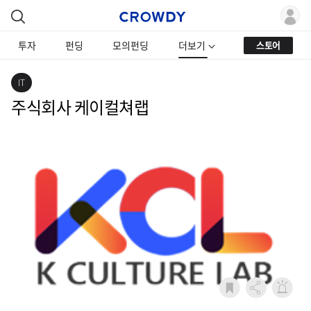
투자
펀딩
모의펀딩
더보기
스토어
IT
주식회사 케이컬쳐랩