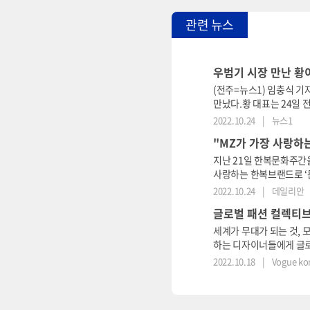
관련 뉴스
우범기 시장 만난 황
(전주=뉴스1) 임충식 기
만났다.황 대표는 24일 
눴다.전주 출신인 황이슬 대
2022.10.24
|
뉴스1
"MZ가 가장 사랑하는
지난 21일 한복문화주간을
사랑하는 한복브랜드로 ‘
(LEESLE)은 소위 ‘
2022.10.24
|
데일리안
시켜 젊은 세
글로벌 패션 컬렉티브(
세계가 무대가 되는 것, 
하는 디자이너들에게 글로벌
간 동안 글로벌 패션 컬
2022.10.18
|
Vogue ko