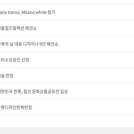
aris tranoi, Milano white 참가
서울걸즈컬렉션 패션쇼
복의 날 대표 디자이너 9인 패션쇼
스타소상공인 선정
리슬 런칭
대한민국 한복, 침선 문화상품공모전 입상
손짱디자인한복런칭