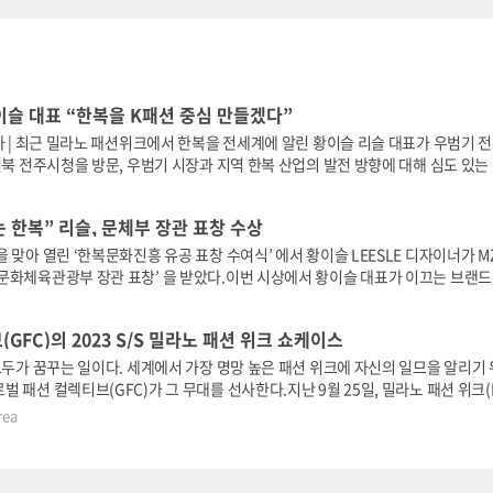
이슬 대표 “한복을 K패션 중심 만들겠다”
자 | 최근 밀라노 패션위크에서 한복을 전세계에 알린 황이슬 리슬 대표가 우범기 
전북 전주시청을 방문, 우범기 시장과 지역 한복 산업의 발전 방향에 대해 심도 있는
표는 지난 2014년 생활한복 ‘리슬’ 브랜드를 론칭한 ...
 한복” 리슬, 문체부 장관 표창 수상
 맞아 열린 ‘한복문화진흥 유공 표창 수여식’ 에서 황이슬 LEESLE 디자이너가 M
문화체육관광부 장관 표창’ 을 받았다.이번 시상에서 황이슬 대표가 이끄는 브랜드
어른들의 옷’으로 여겨지던 엄격, 근엄, 진지한 한복패션을 캐주얼하고 감각적인 디자인
GFC)의 2023 S/S 밀라노 패션 위크 쇼케이스
모두가 꿈꾸는 일이다. 세계에서 가장 명망 높은 패션 위크에 자신의 일므을 알리기
 패션 컬렉티브(GFC)가 그 무대를 선사한다.지난 9월 25일, 밀라노 패션 위크(
렉티브의 첫 런웨이 쇼케이스
rea