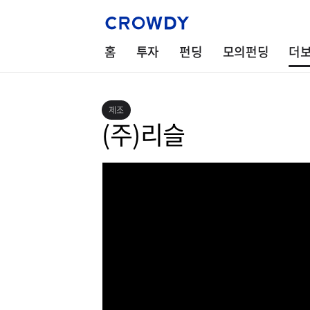
홈
투자
펀딩
모의펀딩
더
제조
(주)리슬