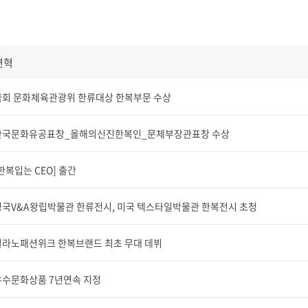
연혁
국회 문화체육관광위 한류대상 한복부문 수상
한국문화유공표창_올해의신진한복인_문체부장관표창 수상
한복입는 CEO] 출간
영국V&A왕립박물관 한류전시, 미국 텍스타일박물관 한복전시 초청
밀라노패션위크 한복브랜드 최초 무대 데뷔
우수문화상품 7년연속 지정