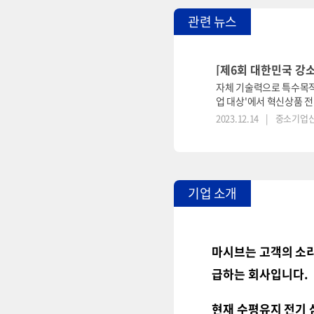
관련 뉴스
[제6회 대한민국 강
자체 기술력으로 특수목적
업 대상'에서 혁신상품 
발했다. 해당 차량은 별
2023.12.14
|
중소기업
가능하고 급한 코너링에도
형성됐다. 화물을 안전하
기업 소개
마시브는 고객의 소리
급하는 회사입니다.
현재 수평유지 전기 