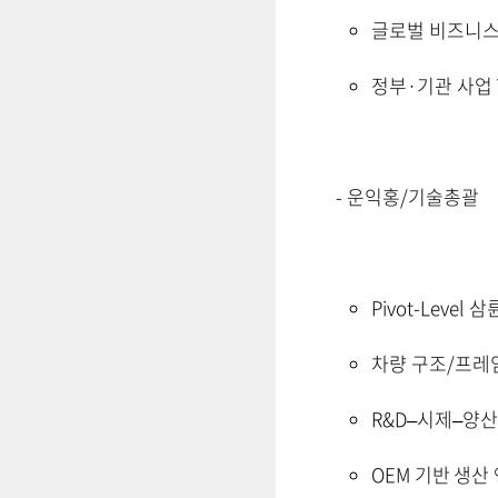
글로벌 비즈니스 
정부·기관 사업 
- 운익홍/기술총괄
Pivot-Leve
차량 구조/프레
R&D–시제–양산
OEM 기반 생산