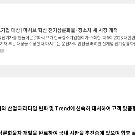
소기업 대상] 마시브 혁신 전기삼륜화물·청소차 새 시장 개척
전기차를 만들어온 ㈜마시브가 한국강소기업협회가 주최한 '제6회 2023 대한
전기차 부문 대상을 수상했다.마시브는 운전자의 안전을 배려한 신개념 전기삼륜화
도 특허를 출원한 화물칸 수평유지 기능을 보유하고 있다. 어떤 조건에서도 화물의 
신문
 안정성을 갖췄다.최근에는 화물차로 운반해야 하는 물류가 다양화돼 시장 환경
게 운반할 수 있는 혁신적인 신제품의 수요가 증가하고 있어 주목을 받을
와 산업 패러다임 변화 및
Trend
에 신속히
대처하여 고객 맞춤
삼륜화물차 개발을 완료하여 국내 시판을 추진중에 있으며 향후 