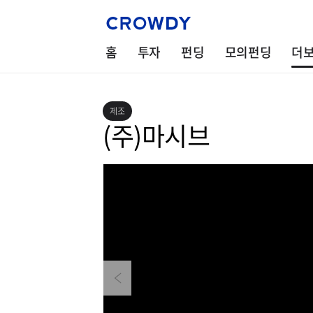
홈
투자
펀딩
모의펀딩
더
제조
(주)마시브
Previous