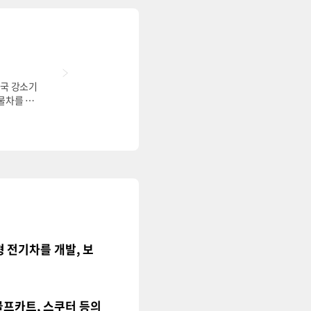
민국 강소기
물차를 개
수평을 유지
도 새롭게
형 전기차를 개발
,
보
골프카트, 스쿠터 등의