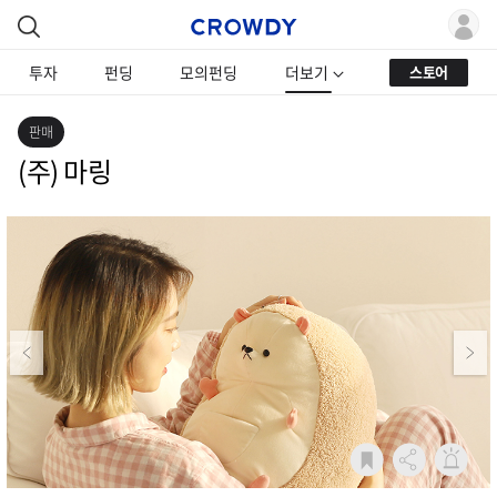
투자
펀딩
모의펀딩
더보기
스토어
판매
(주) 마링
Previous
Next