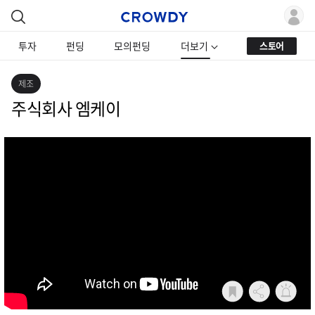
투자
펀딩
모의펀딩
더보기
스토어
제조
주식회사 엠케이