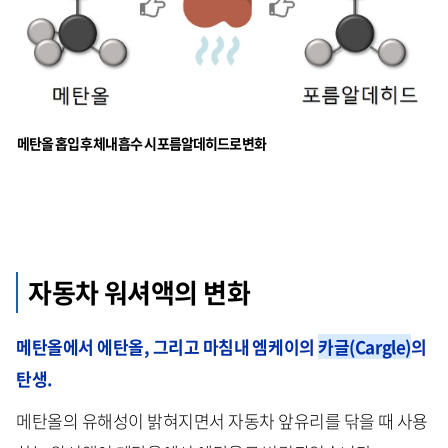
메탄올 홉입 후 체내 흡수 시 포름알데히드로 변화
자동차 워셔액의 변화
메탄올에서 에탄올, 그리고 마침내 엠케이의
카글(Cargle)
의
탄생.
메탄올의 유해성이 밝혀지면서 자동차 앞유리를 닦을 때 사용