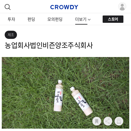
투자
펀딩
모의펀딩
더보기
스토어
제조
농업회사법인비즌양조주식회사