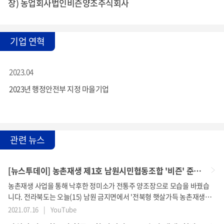
장) 농업회사법인비즌양조주식회사
기업 연혁
2023.04
2023년 행정안전부 지정 마을기업
관련 뉴스
[뉴스투데이] 농촌재생 제1호 남원시민협동조합 '비즌' 준공 | 전주MBC 210716 방송
농촌재생 사업을 통해 낙후한 정미소가 전통주 양조장으로 모습을 바꿨습
니다. 전라북도는 오늘(15) 남원 금지면에서 '전북형 햇살가득 농촌재생
제1호 사업장인 남원시민협동조합 '비즌'의 준공식을 열고 소득증대와 일
2021.07.16
|
YouTube
자리를 창출이 기대된다고 밝혔습니다. 술을 빚다라는 의미인 '비즌'은 ...