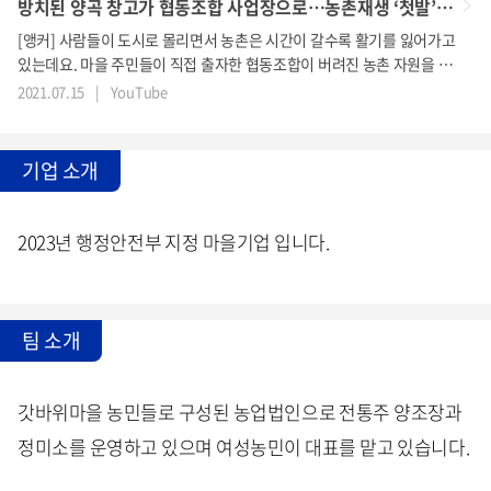
방치된 양곡 창고가 협동조합 사업장으로…농촌재생 ‘첫발’ / KBS 2021.07.15.
[앵커] 사람들이 도시로 몰리면서 농촌은 시간이 갈수록 활기를 잃어가고
있는데요. 마을 주민들이 직접 출자한 협동조합이 버려진 농촌 자원을 활
용해 새로운 사업을 시도하고 있어 결과가 주목됩니다. 진유민 기자의 보
2021.07.15
|
YouTube
도입니다. [리포트] 백 오십여 가구가 사는 전북 남원의 한 마을. ...
기업 소개
2023년 행정안전부 지정 마을기업 입니다.
팀 소개
갓바위마을 농민들로 구성된 농업법인으로 전통주 양조장과
정미소를 운영하고 있으며 여성농민이 대표를 맡고 있습니다.