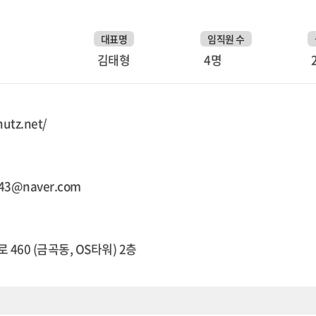
대표명
임직원 수
김태형
4명
hutz.net/
043@naver.com
460 (금곡동, OS타워) 2층