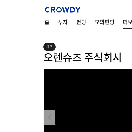
홈
투자
펀딩
모의펀딩
더
제조
오렌슈츠 주식회사
Previous