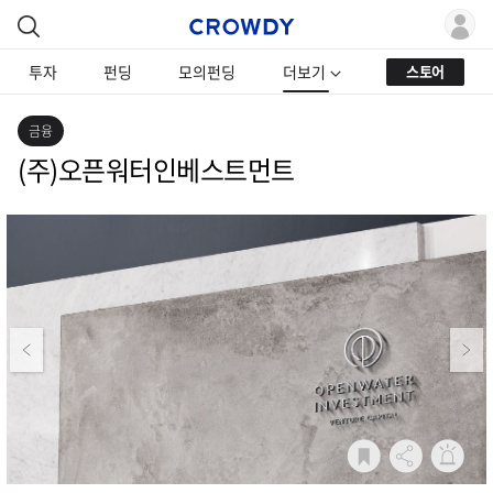
투자
펀딩
모의펀딩
더보기
스토어
금융
(주)오픈워터인베스트먼트
Previous
Next