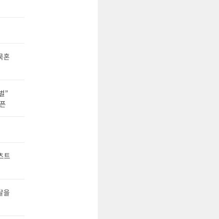
묵혼
벌”
오픈
텐츠트
달을