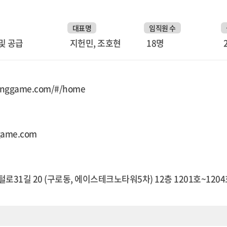
대표명
임직원 수
및 공급
지헌민, 조호현
18명
panggame.com/#/home
game.com
로31길 20 (구로동, 에이스테크노타워5차) 12층 1201호~120