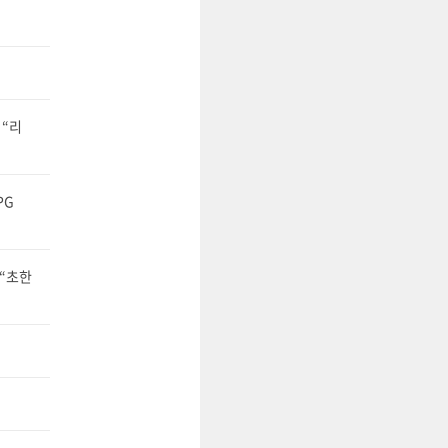
 “리
PG
 “초한