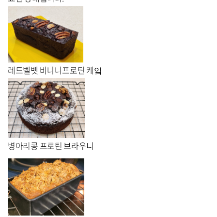
레드벨벳 바나나프로틴 케잌
병아리콩 프로틴 브라우니