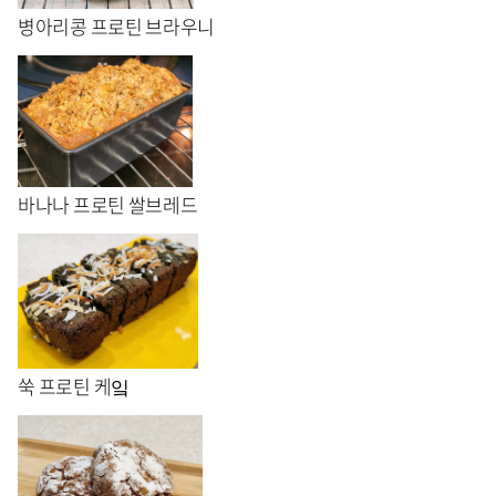
병아리콩 프로틴 브라우니
바나나 프로틴 쌀브레드
쑥 프로틴 케잌