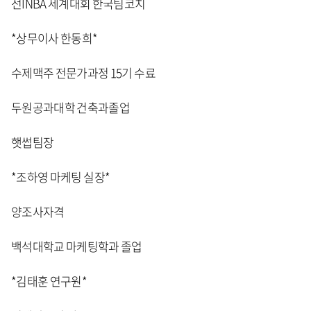
전INBA 세계대회 한국팀코치
*상무이사 한동희*
수제맥주 전문가과정 15기 수료
두원공과대학 건축과졸업
햇썹팀장
*조하영 마케팅 실장*
양조사자격
백석대학교 마케팅학과 졸업
*김태훈 연구원*