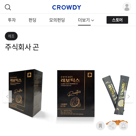
투자
펀딩
모의펀딩
더보기
스토어
제조
주식회사 곤
Previous
Next