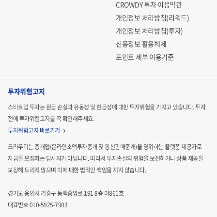
CROWDY 투자 이용약관
개인정보 처리방침(리워드)
개인정보 처리방침(투자)
신용정보 활용체제
포인트 세부 이용기준
투자위험고지
스타트업 투자는 원금 손실과 유동성 및 현금성에 대한 투자위험을 가지고 있습니다.
투자
전에 투자위험고지를 꼭 확인해주세요.
투자위험고지 바로가기
크라우디는 중개업(온라인소액투자중개 및 통신판매중개)을 영위하는 플랫폼 제공자로
자금을 모집하는
당사자가 아닙니다. 따라서 투자손실의 위험을 보전하거나 상품 제공을
보장해 드리지 않으며 이에 대한 법적인
책임을 지지 않습니다.
경기도 용인시 기흥구 동백중앙로 191 8층 이861호
대표번호 010-5925-7903