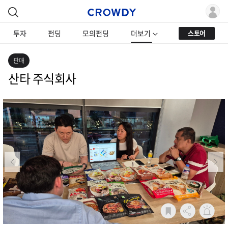
투자
펀딩
모의펀딩
더보기
스토어
판매
산타 주식회사
Previous
Next