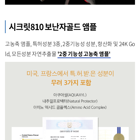
시크릿810 보난자골드 앰플
고농축 앰플, 특허성분 3종, 2중기능성 성분, 항산화 및 24K Go
ld, 모든성분 자연추출물
'2중 기능성 고농축 앰플'