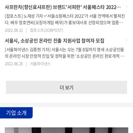
사프란차(향신료샤프란) 브랜드'서피란' 서울페스타 2022@ 청계광장 우수제품 판매기획전 선정
[잡포스트] 노재성 기자 ='서울쇼핑페스타 2022'가 서울 전역에서 펼쳐진
다. 배우 정호연씨(오징어게임 배우)가 홍보대사로 선정되었으며 업종별
최대 50% 높은 할인율 및 다양한 혜택을 제공할 예정이다 서피란은 '서울
2022.08.12
|
잡포스트(JOBPOST)
페스타 2022@청계광장'에서 열리는 우수제품 판매기획전에 선정되었으
서울시, 소상공인 온라인 진출 지원사업 참여자 모집
며 판매기간은 8/12일부터 14일까지이다. 서피란은 세계3대푸드 중 하나
인 '사프란'을 판매하는 대표 업체이다.사프란은 트러플이나 캐비어 보다
[서울파이낸스 김종현 기자] 서울시는 오는 7월 8일까지 영세 소상공인들
도 더 귀한 식재료이며, 파에야나 리조또에 첨가하는 향신료로 쓰이지만
의 온라인 시장 안정적 진입 및 정착을 위한 '소상공인 온라인 판로개척 2
최고등급의 사프란인 경우 차로 음용이
차 지원사업' 참여자를 모집한다.25일 서울시에 따르면, 선정된 소상공인
2022.06.25
|
서울파이낸스
들은 △온라인 판매페이지 제작 △상품 및 패키지 디자인 개선 △실시간
상거래(라이브 커머스) 등 온라인 시장 진입 시 필요한 기본적인 지원 △시
장조사 및 소비자 평가 등의 맞춤형 지원을 받을 수 있다.총 6개의 지원 방
더 보기
안 중 2개를 신청할 수 있으며, 심사를 통해 최종적으로 가려진 한 가지 방
안만 지원받을 수 있다. 신
기업 소개