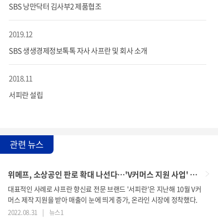
SBS 낭만닥터 김사부2 제품협조
2019.12
SBS 생생경제정보톡톡 자사 사프란 및 회사 소개
2018.11
서피란 설립
관련 뉴스
위메프, 소상공인 판로 확대 나선다…'V커머스 지원 사업' 진행
대표적인 사례로 샤프란 향신료 전문 브랜드 '서피란'은 지난해 10월 V커
머스 제작 지원을 받아 매출이 눈에 띄게 증가, 온라인 시장에 정착했다.
2022.08.31
|
뉴스1