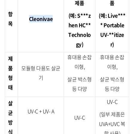
제품
품
항
(예: S***z
(예: Live***
Cleonivae
목
hen HC**
* Portable
Technolo
UV-**itize
gy)
r)
휴대용 손잡
휴대용 손잡
제
이형,
이형,
품
모듈형 다용도 살균
형
기
살균 박스형
살균 박스형
태
등 다양
등 다양
UV-C
살
UV-C + UV- A
균
(일부 제품은
UV-C
방
UVA+UVC 복
식
합 사용)