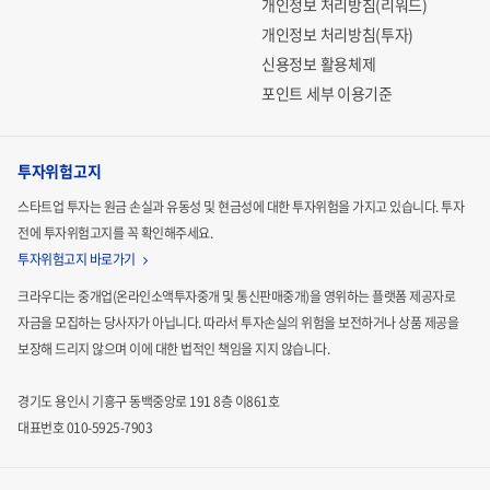
개인정보 처리방침(리워드)
개인정보 처리방침(투자)
신용정보 활용체제
포인트 세부 이용기준
투자위험고지
스타트업 투자는 원금 손실과 유동성 및 현금성에 대한 투자위험을 가지고 있습니다.
투자
전에 투자위험고지를 꼭 확인해주세요.
투자위험고지 바로가기
크라우디는 중개업(온라인소액투자중개 및 통신판매중개)을 영위하는 플랫폼 제공자로
자금을 모집하는
당사자가 아닙니다. 따라서 투자손실의 위험을 보전하거나 상품 제공을
보장해 드리지 않으며 이에 대한 법적인
책임을 지지 않습니다.
경기도 용인시 기흥구 동백중앙로 191 8층 이861호
대표번호 010-5925-7903