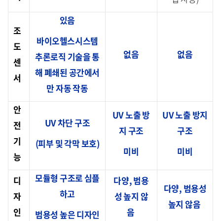
있음
조
바이오헬스시스템
도
없음
없음
추론로직 기술을 통
센
해 폐쇄된 공간에서
서
만 자동 작동
안
UV 노출 방
UV 노출 방지
UV 차단 구조
전
지 구조
구조
기
(피부 및 각막 보호)
미비
미비
능
모듈형 구조로 심플
디
다양, 범용
다양, 범용성
하고
자
성 높지 않
높지 않음
인
음
범용성 높은 디자인