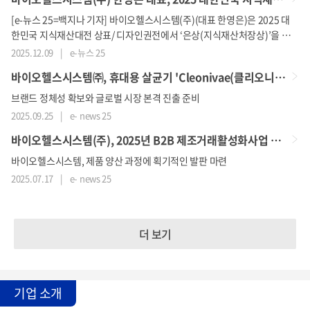
[e-뉴스 25=백지나 기자] 바이오헬스시스템(주)(대표 한영은)은 2025 대
한민국 지식재산대전 상표/ 디자인권전에서 ‘은상(지식재산처장상)’을 수
상했다고 밝혔다. 이번 수상은 독창적 디자인 역량과 브랜드 경쟁력, 그리
2025.12.09
|
e-뉴스 25
고 기술 기반 제품 개발 능력을 종합적으로 인정받은 결과로 평가된다.수
바이오헬스시스템㈜, 휴대용 살균기 'Cleonivae(클리오니베이)' 상표 출원 완료
상작으로 선정된 바이오헬스시스템의 휴대용 다용도 살균기 ‘클리오니베
이(Cleonivae)’는 폐쇄공간에서만
브랜드 정체성 확보와 글로벌 시장 본격 진출 준비
2025.09.25
|
e- news 25
바이오헬스시스템(주), 2025년 B2B 제조거래활성화사업 선정
바이오헬스시스템, 제품 양산 과정에 획기적인 발판 마련
2025.07.17
|
e- news 25
더 보기
기업 소개