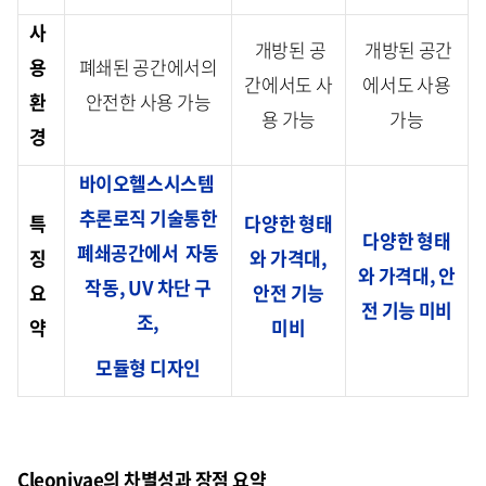
사
개방된 공
개방된 공간
용
폐쇄된 공간에서의
간에서도 사
에서도 사용
환
안전한 사용 가능
용 가능
가능
경
바이오헬스시스템
추론로직 기술통한
특
다양한 형태
다양한 형태
폐쇄공간에서 자동
징
와 가격대,
와 가격대, 안
작동, UV 차단 구
요
안전 기능
전 기능 미비
조,
약
미비
모듈형 디자인
Cleonivae의 차별성과 장점 요약