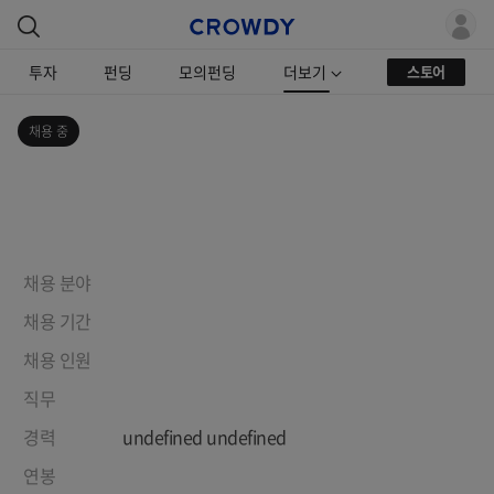
투자
펀딩
모의펀딩
더보기
스토어
채용 중
채용 분야
채용 기간
채용 인원
직무
경력
undefined undefined
연봉